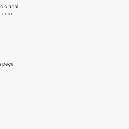
é o final
, como
a peça