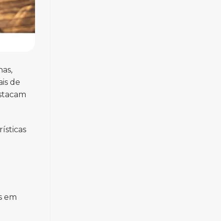
has,
ais de
stacam
ísticas
as em