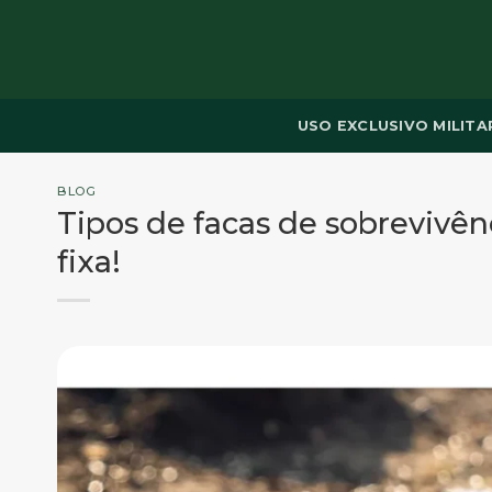
Skip
to
content
USO EXCLUSIVO MILITA
BLOG
Tipos de facas de sobrevivên
fixa!