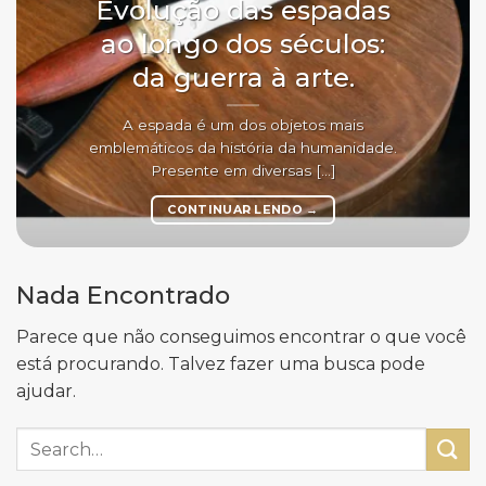
Evolução das espadas
ao longo dos séculos:
da guerra à arte.
A espada é um dos objetos mais
emblemáticos da história da humanidade.
Presente em diversas [...]
CONTINUAR LENDO
→
Nada Encontrado
Parece que não conseguimos encontrar o que você
está procurando. Talvez fazer uma busca pode
ajudar.